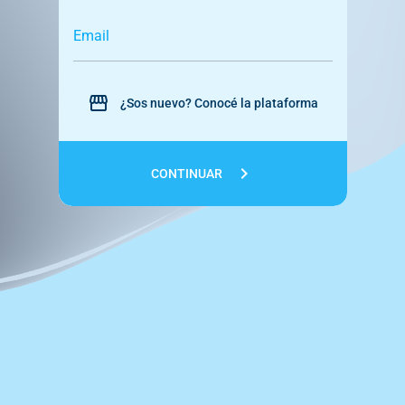
Email
storefront
¿Sos nuevo? Conocé la plataforma
chevron_right
CONTINUAR